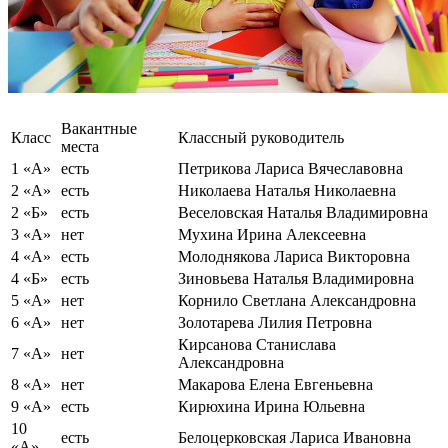
Вакантные
Класс
Классный руководитель
места
1 «А»
есть
Петрикова Лариса Вячеславовна
2 «А»
есть
Николаева Наталья Николаевна
2 «Б»
есть
Веселовская Наталья Владимировна
3 «А»
нет
Мухина Ирина Алексеевна
4 «А»
есть
Молоднякова Лариса Викторовна
4 «Б»
есть
Зиновьева Наталья Владимировна
5 «А»
нет
Корнило Светлана Александровна
6 «А»
нет
Золотарева Лилия Петровна
Кирсанова Станислава
7 «А»
нет
Александровна
8 «А»
нет
Макарова Елена Евгеньевна
9 «А»
есть
Кирюхина Ирина Юльевна
10
есть
Белоцерковская Лариса Ивановна
«А»