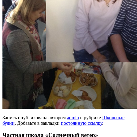
Запись опубликована автором
admin
в рубрике
Школьные
будни
. Добавьте в закладки
постоянную ссылку
.
Частная школа «Солнечный ветер»