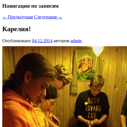
Навигация по записям
←
Предыдущая
Следующая
→
Карелия!
Опубликовано
04.12.2014
автором
admin