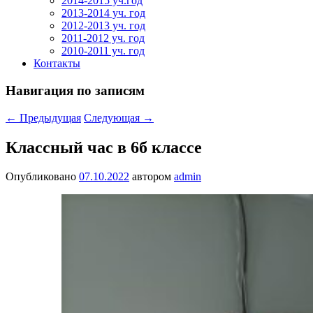
2014-2015 уч.год
2013-2014 уч. год
2012-2013 уч. год
2011-2012 уч. год
2010-2011 уч. год
Контакты
Навигация по записям
←
Предыдущая
Следующая
→
Классный час в 6б классе
Опубликовано
07.10.2022
автором
admin