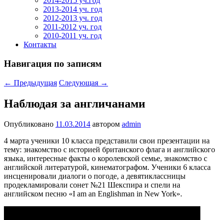
2014-2015 уч.год
2013-2014 уч. год
2012-2013 уч. год
2011-2012 уч. год
2010-2011 уч. год
Контакты
Навигация по записям
←
Предыдущая
Следующая
→
Наблюдая за англичанами
Опубликовано
11.03.2014
автором
admin
4 марта ученики 10 класса представили свои презентации на
тему: знакомство с историей британского флага и английского
языка, интересные факты о королевской семье, знакомство с
английской литературой, кинематографом. Ученики 6 класса
инсценировали диалоги о погоде, а девятиклассницы
продекламировали сонет №21 Шекспира и спели на
английском песню «I am an Englishman in New York».