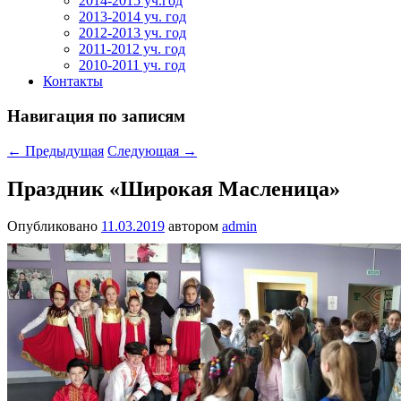
2014-2015 уч.год
2013-2014 уч. год
2012-2013 уч. год
2011-2012 уч. год
2010-2011 уч. год
Контакты
Навигация по записям
←
Предыдущая
Следующая
→
Праздник «Широкая Масленица»
Опубликовано
11.03.2019
автором
admin