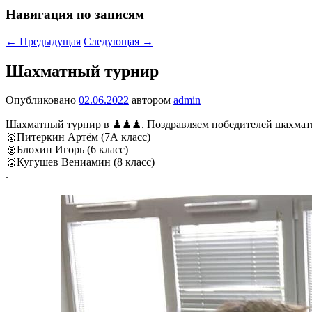
Навигация по записям
←
Предыдущая
Следующая
→
Шахматный турнир
Опубликовано
02.06.2022
автором
admin
Шахматный турнир в ♟♟♟. Поздравляем победителей шахматно
🥇Питеркин Артём (7А класс)
🥈Блохин Игорь (6 класс)
🥉Кугушев Вениамин (8 класс)
.