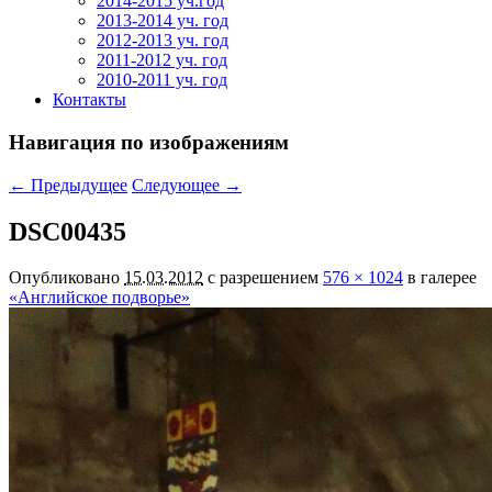
2014-2015 уч.год
2013-2014 уч. год
2012-2013 уч. год
2011-2012 уч. год
2010-2011 уч. год
Контакты
Навигация по изображениям
← Предыдущее
Следующее →
DSC00435
Опубликовано
15.03.2012
с разрешением
576 × 1024
в галерее
«Английское подворье»