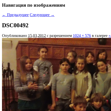
Навигация по изображениям
← Предыдущее
Следующее →
DSC00492
Опубликовано
15.03.2012
с разрешением
1024 × 576
в галерее
«