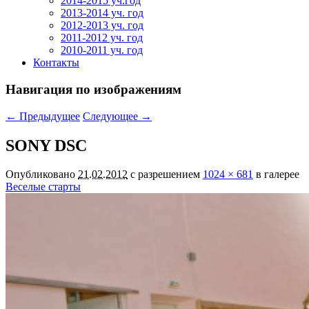
2014-2015 уч.год
2013-2014 уч. год
2012-2013 уч. год
2011-2012 уч. год
2010-2011 уч. год
Контакты
Навигация по изображениям
← Предыдущее
Следующее →
SONY DSC
Опубликовано
21.02.2012
с разрешением
1024 × 681
в галерее
Веселые старты