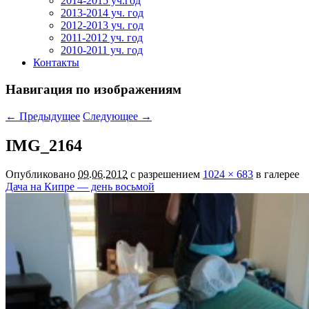
2014-2015 уч.год
2013-2014 уч. год
2012-2013 уч. год
2011-2012 уч. год
2010-2011 уч. год
Контакты
Навигация по изображениям
← Предыдущее
Следующее →
IMG_2164
Опубликовано
09.06.2012
с разрешением
1024 × 683
в галерее
Дача на Кипре — день восьмой