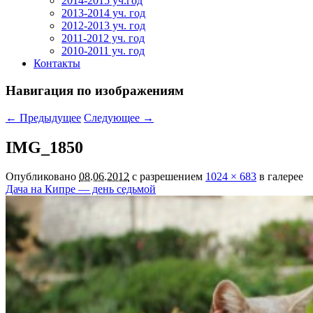
2014-2015 уч.год
2013-2014 уч. год
2012-2013 уч. год
2011-2012 уч. год
2010-2011 уч. год
Контакты
Навигация по изображениям
← Предыдущее
Следующее →
IMG_1850
Опубликовано
08.06.2012
с разрешением
1024 × 683
в галерее
Дача на Кипре — день седьмой