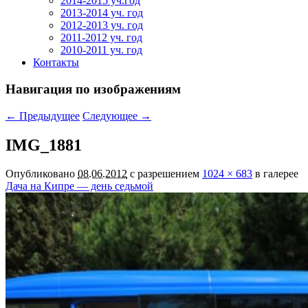
2014-2015 уч.год
2013-2014 уч. год
2012-2013 уч. год
2011-2012 уч. год
2010-2011 уч. год
Контакты
Навигация по изображениям
← Предыдущее
Следующее →
IMG_1881
Опубликовано
08.06.2012
с разрешением
1024 × 683
в галерее
Дача на Кипре — день седьмой