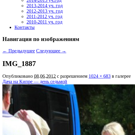
2014-2015 уч.год
2013-2014 уч. год
2012-2013 уч. год
2011-2012 уч. год
2010-2011 уч. год
Контакты
Навигация по изображениям
← Предыдущее
Следующее →
IMG_1887
Опубликовано
08.06.2012
с разрешением
1024 × 683
в галерее
Дача на Кипре — день седьмой