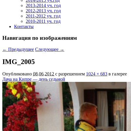
2014-2015 уч.год
2013-2014 уч. год
2012-2013 уч. год
2011-2012 уч. год
2010-2011 уч. год
Контакты
Навигация по изображениям
← Предыдущее
Следующее →
IMG_2005
Опубликовано
08.06.2012
с разрешением
1024 × 683
в галерее
Дача на Кипре — день седьмой