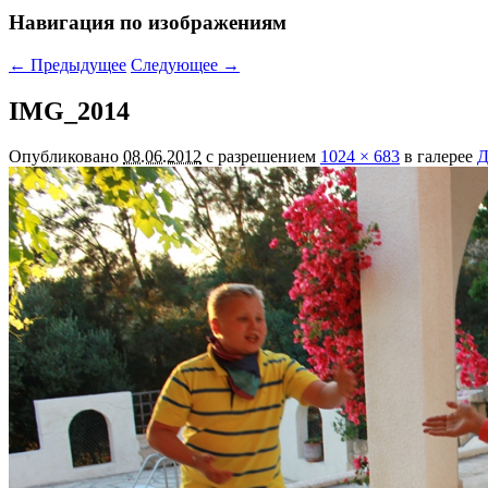
Навигация по изображениям
← Предыдущее
Следующее →
IMG_2014
Опубликовано
08.06.2012
с разрешением
1024 × 683
в галерее
Д