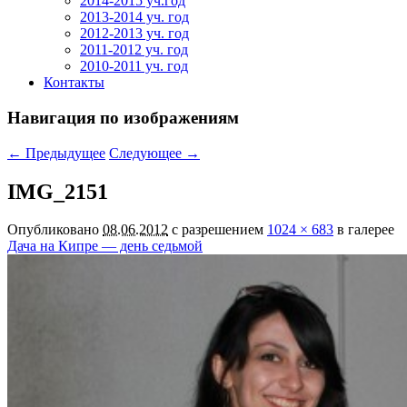
2014-2015 уч.год
2013-2014 уч. год
2012-2013 уч. год
2011-2012 уч. год
2010-2011 уч. год
Контакты
Навигация по изображениям
← Предыдущее
Следующее →
IMG_2151
Опубликовано
08.06.2012
с разрешением
1024 × 683
в галерее
Дача на Кипре — день седьмой