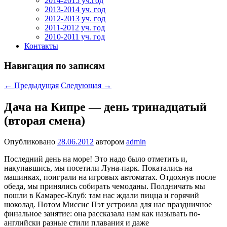
2014-2015 уч.год
2013-2014 уч. год
2012-2013 уч. год
2011-2012 уч. год
2010-2011 уч. год
Контакты
Навигация по записям
←
Предыдущая
Следующая
→
Дача на Кипре — день тринадцатый
(вторая смена)
Опубликовано
28.06.2012
автором
admin
Последний день на море! Это надо было отметить и,
накупавшись, мы посетили Луна-парк. Покатались на
машинках, поиграли на игровых автоматах. Отдохнув после
обеда, мы принялись собирать чемоданы. Полдничать мы
пошли в Камарес-Клуб: там нас ждали пицца и горячий
шоколад. Потом Миссис Пэт устроила для нас праздничное
финальное занятие: она рассказала нам как называть по-
английски разные стили плавания и даже