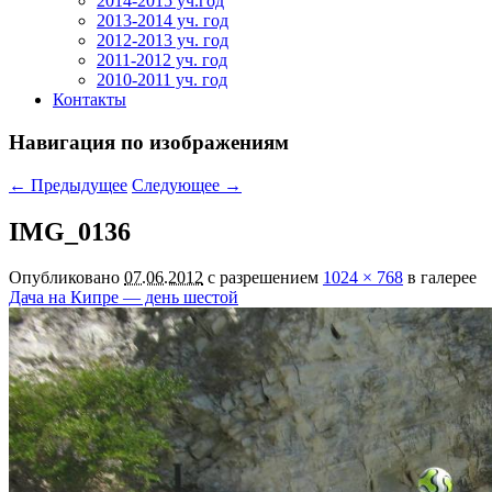
2014-2015 уч.год
2013-2014 уч. год
2012-2013 уч. год
2011-2012 уч. год
2010-2011 уч. год
Контакты
Навигация по изображениям
← Предыдущее
Следующее →
IMG_0136
Опубликовано
07.06.2012
с разрешением
1024 × 768
в галерее
Дача на Кипре — день шестой