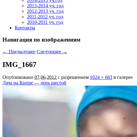
2014-2015 уч.год
2013-2014 уч. год
2012-2013 уч. год
2011-2012 уч. год
2010-2011 уч. год
Контакты
Навигация по изображениям
← Предыдущее
Следующее →
IMG_1667
Опубликовано
07.06.2012
с разрешением
1024 × 683
в галерее
Дача на Кипре — день шестой