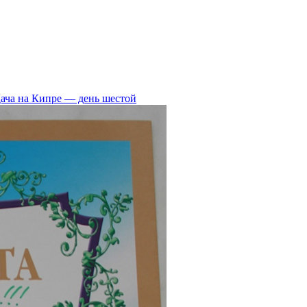
ача на Кипре — день шестой