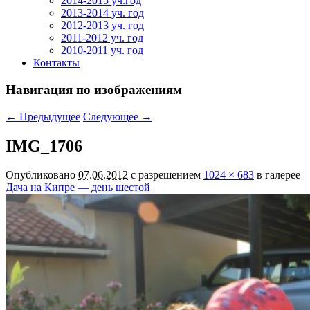
2014-2015 уч.год
2013-2014 уч. год
2012-2013 уч. год
2011-2012 уч. год
2010-2011 уч. год
Контакты
Навигация по изображениям
← Предыдущее
Следующее →
IMG_1706
Опубликовано
07.06.2012
с разрешением
1024 × 683
в галерее
Дача на Кипре — день шестой