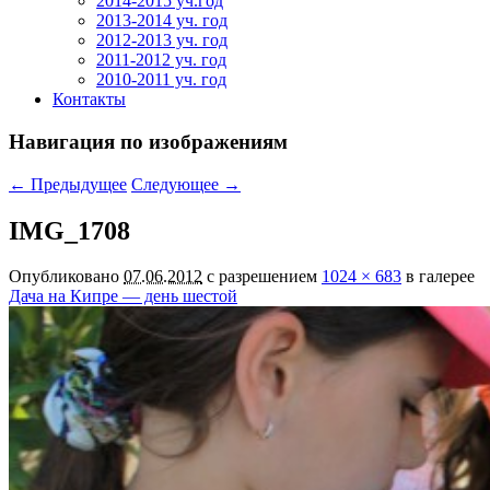
2014-2015 уч.год
2013-2014 уч. год
2012-2013 уч. год
2011-2012 уч. год
2010-2011 уч. год
Контакты
Навигация по изображениям
← Предыдущее
Следующее →
IMG_1708
Опубликовано
07.06.2012
с разрешением
1024 × 683
в галерее
Дача на Кипре — день шестой