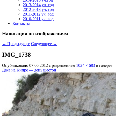
2014-2015 уч.год
2013-2014 уч. год
2012-2013 уч. год
2011-2012 уч. год
2010-2011 уч. год
Контакты
Навигация по изображениям
← Предыдущее
Следующее →
IMG_1738
Опубликовано
07.06.2012
с разрешением
1024 × 683
в галерее
Дача на Кипре — день шестой