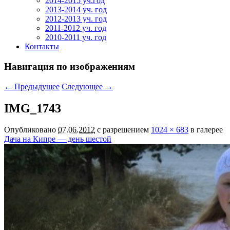
2014-2015 уч.год
2013-2014 уч. год
2012-2013 уч. год
2011-2012 уч. год
2010-2011 уч. год
Контакты
Навигация по изображениям
← Предыдущее
Следующее →
IMG_1743
Опубликовано
07.06.2012
с разрешением
1024 × 683
в галерее
Дача на Кипре — день шестой