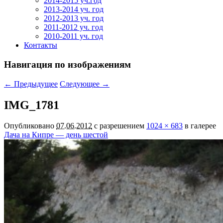
2014-2015 уч.год
2013-2014 уч. год
2012-2013 уч. год
2011-2012 уч. год
2010-2011 уч. год
Контакты
Навигация по изображениям
← Предыдущее
Следующее →
IMG_1781
Опубликовано
07.06.2012
с разрешением
1024 × 683
в галерее
Дача на Кипре — день шестой