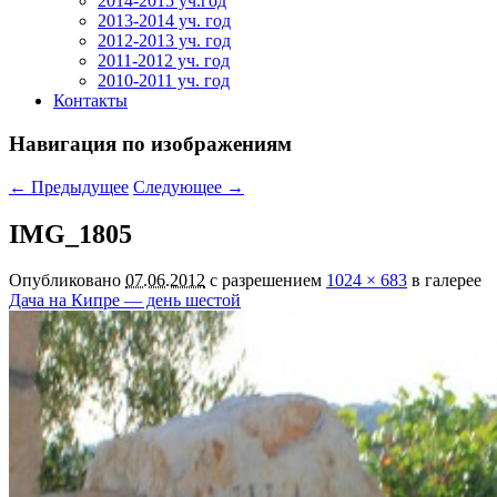
2014-2015 уч.год
2013-2014 уч. год
2012-2013 уч. год
2011-2012 уч. год
2010-2011 уч. год
Контакты
Навигация по изображениям
← Предыдущее
Следующее →
IMG_1805
Опубликовано
07.06.2012
с разрешением
1024 × 683
в галерее
Дача на Кипре — день шестой