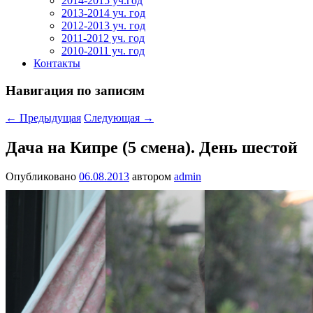
2014-2015 уч.год
2013-2014 уч. год
2012-2013 уч. год
2011-2012 уч. год
2010-2011 уч. год
Контакты
Навигация по записям
←
Предыдущая
Следующая
→
Дача на Кипре (5 смена). День шестой
Опубликовано
06.08.2013
автором
admin