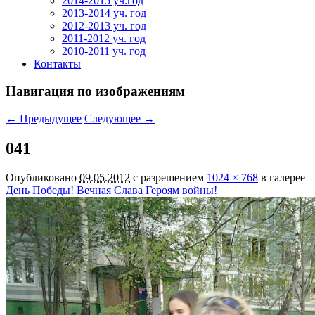
2014-2015 уч.год
2013-2014 уч. год
2012-2013 уч. год
2011-2012 уч. год
2010-2011 уч. год
Контакты
Навигация по изображениям
← Предыдущее
Следующее →
041
Опубликовано
09.05.2012
с разрешением
1024 × 768
в галерее
День Победы! Вечная Слава Героям войны!