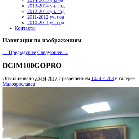
2014-2015 уч.год
2013-2014 уч. год
2012-2013 уч. год
2011-2012 уч. год
2010-2011 уч. год
Контакты
Навигация по изображениям
← Предыдущее
Следующее →
DCIM100GOPRO
Опубликовано
24.04.2012
с разрешением
1024 × 768
в галерее
Малоярославец