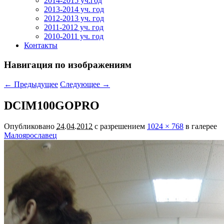
2014-2015 уч.год
2013-2014 уч. год
2012-2013 уч. год
2011-2012 уч. год
2010-2011 уч. год
Контакты
Навигация по изображениям
← Предыдущее
Следующее →
DCIM100GOPRO
Опубликовано
24.04.2012
с разрешением
1024 × 768
в галерее
Малоярославец