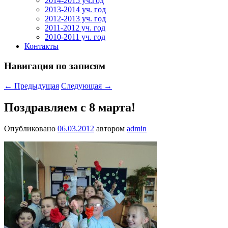
2014-2015 уч.год
2013-2014 уч. год
2012-2013 уч. год
2011-2012 уч. год
2010-2011 уч. год
Контакты
Навигация по записям
←
Предыдущая
Следующая
→
Поздравляем с 8 марта!
Опубликовано
06.03.2012
автором
admin