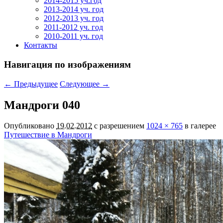
2014-2015 уч.год
2013-2014 уч. год
2012-2013 уч. год
2011-2012 уч. год
2010-2011 уч. год
Контакты
Навигация по изображениям
← Предыдущее
Следующее →
Мандроги 040
Опубликовано
19.02.2012
с разрешением
1024 × 765
в галерее
Путешествие в Мандроги