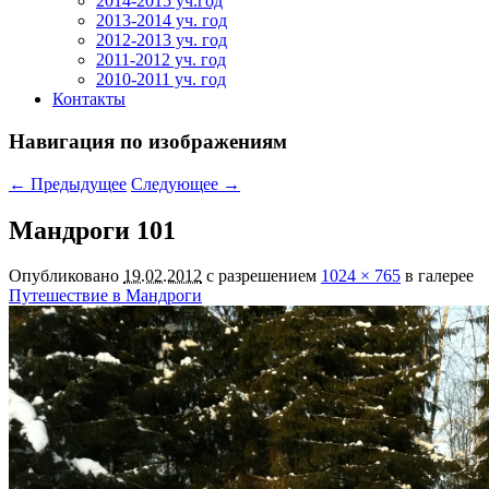
2014-2015 уч.год
2013-2014 уч. год
2012-2013 уч. год
2011-2012 уч. год
2010-2011 уч. год
Контакты
Навигация по изображениям
← Предыдущее
Следующее →
Мандроги 101
Опубликовано
19.02.2012
с разрешением
1024 × 765
в галерее
Путешествие в Мандроги