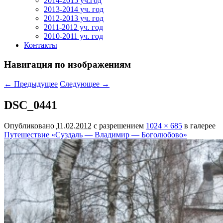
2014-2015 уч.год
2013-2014 уч. год
2012-2013 уч. год
2011-2012 уч. год
2010-2011 уч. год
Контакты
Навигация по изображениям
← Предыдущее
Следующее →
DSC_0441
Опубликовано
11.02.2012
с разрешением
1024 × 685
в галерее
Путешествие «Суздаль — Владимир — Боголюбово»