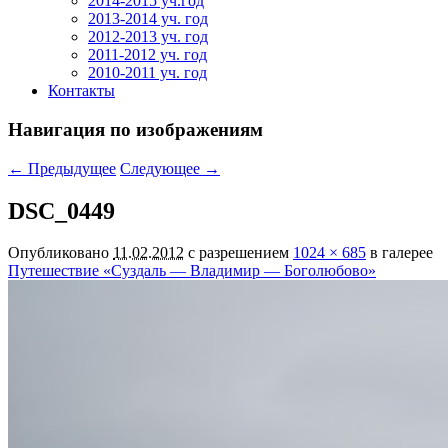
2014-2015 уч.год
2013-2014 уч. год
2012-2013 уч. год
2011-2012 уч. год
2010-2011 уч. год
Контакты
Навигация по изображениям
← Предыдущее
Следующее →
DSC_0449
Опубликовано
11.02.2012
с разрешением
1024 × 685
в галерее
Путешествие «Суздаль — Владимир — Боголюбово»