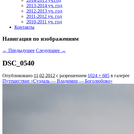
2014-2015 уч.год
2013-2014 уч. год
2012-2013 уч. год
2011-2012 уч. год
2010-2011 уч. год
Контакты
Навигация по изображениям
← Предыдущее
Следующее →
DSC_0540
Опубликовано
11.02.2012
с разрешением
1024 × 685
в галерее
Путешествие «Суздаль — Владимир — Боголюбово»