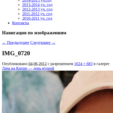
2014-2015 уч.год
2013-2014 уч. год
2012-2013 уч. год
2011-2012 уч. год
2010-2011 уч. год
Контакты
Навигация по изображениям
← Предыдущее
Следующее →
IMG_0720
Опубликовано
04.06.2012
с разрешением
1024 × 683
в галерее
Дача на Кипре — день второй