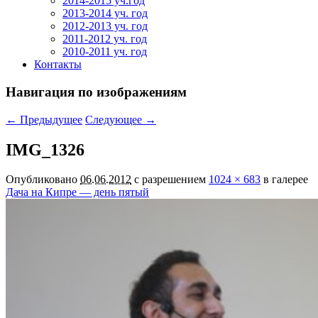
2014-2015 уч.год
2013-2014 уч. год
2012-2013 уч. год
2011-2012 уч. год
2010-2011 уч. год
Контакты
Навигация по изображениям
← Предыдущее
Следующее →
IMG_1326
Опубликовано
06.06.2012
с разрешением
1024 × 683
в галерее
Дача на Кипре — день пятый