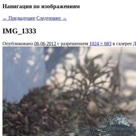
Навигация по изображениям
← Предыдущее
Следующее →
IMG_1333
Опубликовано
06.06.2012
с разрешением
1024 × 683
в галерее
Д