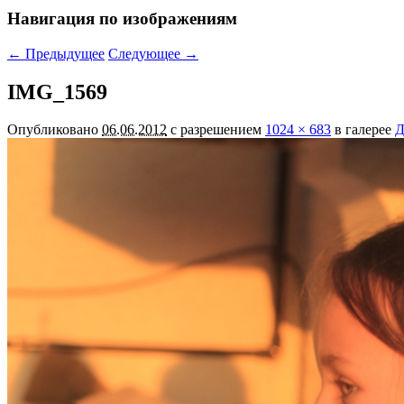
Навигация по изображениям
← Предыдущее
Следующее →
IMG_1569
Опубликовано
06.06.2012
с разрешением
1024 × 683
в галерее
Д