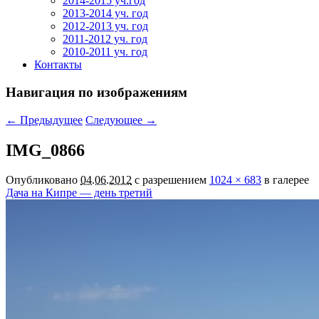
2014-2015 уч.год
2013-2014 уч. год
2012-2013 уч. год
2011-2012 уч. год
2010-2011 уч. год
Контакты
Навигация по изображениям
← Предыдущее
Следующее →
IMG_0866
Опубликовано
04.06.2012
с разрешением
1024 × 683
в галерее
Дача на Кипре — день третий