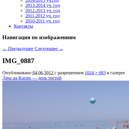
2014-2015 уч.год
2013-2014 уч. год
2012-2013 уч. год
2011-2012 уч. год
2010-2011 уч. год
Контакты
Навигация по изображениям
← Предыдущее
Следующее →
IMG_0887
Опубликовано
04.06.2012
с разрешением
1024 × 683
в галерее
Дача на Кипре — день третий