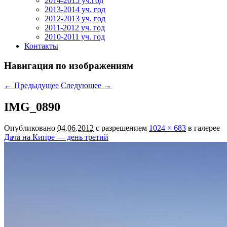
2014-2015 уч.год
2013-2014 уч. год
2012-2013 уч. год
2011-2012 уч. год
2010-2011 уч. год
Контакты
Навигация по изображениям
← Предыдущее
Следующее →
IMG_0890
Опубликовано
04.06.2012
с разрешением
1024 × 683
в галерее
Дача на Кипре — день третий