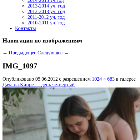
2014-2015 уч.год
2013-2014 уч. год
2012-2013 уч. год
2011-2012 уч. год
2010-2011 уч. год
Контакты
Навигация по изображениям
← Предыдущее
Следующее →
IMG_1097
Опубликовано
05.06.2012
с разрешением
1024 × 683
в галерее
Дача на Кипре — день четвертый